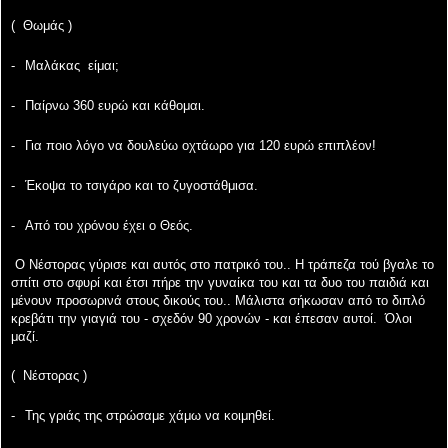
(
Θωμάς )
-
Μαλάκας
είμαι;
-
Παίρνω 360 ευρώ και κάθομαι.
-
Για ποιο λόγο να δουλεύω οχτάωρο για 120 ευρώ επιπλέον!
-
Έκοψα το τσιγάρο και το ζυγοστάθμισα.
-
Από του χρόνου έχει ο Θεός.
Ο Νέστορας γύρισε και αυτός στο πατρικό του.. Η τράπεζα τού βγαλε το
σπίτι στο σφυρί και έτσι
πήρε την γυναίκα του και τα δυο του παιδιά και
μένουν προσωρινά στους δικούς του.. Μάλιστα
σήκωσαν από το διπλό
κρεβάτι την γιαγιά του - σχεδόν 90 χρονών - και έπεσαν αυτοί. Όλοι
μαζί.
(
Νέστορας )
-
Της γριάς της στρώσαμε χάμω να κοιμηθεί.