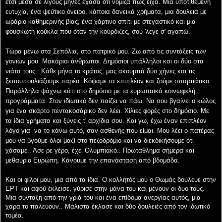
έτσι μέσα σε λίγους μήνες έχασα ότι νόμιζα πως είχα. Μια υποτιθέμενη
ευτυχία,
ένα
ψεύτικο όνειρο, κάποια δανεικά χρήματα, μια δουλειά με
ωράριο καθημερινής βίας, ένα χάρτινο
σπίτι με στεγαστικό και μια
φουσκωτή κούκλα που όταν την κούρδιζες, σού 'λεγε σ' αγαπώ.
Τώρα μένω στα Σεπόλια, στο πατρικό μου. Ζω από τις συντάξεις των
γονιών μου. Μακάριοι
άνθρωποι. Δημόσιοι υπάλληλοι και οι δύο στα
νιάτα τους.. Κάθε μήνα το κράτος, μας ακουμπά
δύο χήνες και τις
ξεπουπουλιάζουμε παρέα. Κόψαμε τα επιπλέον και ζούμε σπαρτιάτικα.
Παράλληλα ψάχνω κάτι στο δημόσιο με τα ευρωπαϊκά κοινωφελή
προγράμματα. Στον ιδιωτικό
δεν παίζει να πάω. Να σου βγαίνει ο κώλος
για ένα σκάρτο πεντακοσάρικο δεν λέει. Χίλιες φορές
στο δημόσιο. Με
τα ίδια χρήματα και ξύνεις τ' αρχίδια σου. Και γω, έχω έναν επιπλέον
λόγο για
να το κάνω αυτό, σαν ασθενής που είμαι. Μου λέει ο πατέρας
μου να βγούμε όλοι μαζί στο
πεζοδρόμιο και να διεκδικήσουμε ότι
χάσαμε.. Άσε ρε γέρο, έχει Ολυμπιακό.. Πρωτάθλημα σήμερα
και
μεθαύριο Ευρώπη. Κάνουμε την επανάσταση από βδομάδα.
Και οι φίλοι μου, μια από τα ίδια. Ο κολλητός μου ο Θωμάς δούλευε στην
ΕΡΤ και αφού έκλεισε,
γύρισε στην μάνα του και μένουν οι δυο τους.
Μια σύνταξη από την γριά του και ένα επίδομα
ανεργίας αυτός, μια
χαρά το παλεύουν.. Μάλιστα έκλασε και δύο δουλειές από τον ιδωτικό
τομέα.