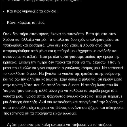
-
Και πως γυμνάζεις τα αρχίδια;
-
Κάνει κάμψεις το πέος;
Όταν δεν πήρα απαντήσεις, έκανα το αυτονόητο. Είπα ψέματα στην
Χρύσα και άλλαξα γιατρό.
Τα υπόλοιπα δυο χρόνια κύλησαν μέσα σε
τσακωμούς και φασαρίες. Εγώ δεν είδα χαϊρι, η
Χρύσα σιγά σιγά
απομακρύνθηκε από μένα και η πεθερά μου άχρηστο με ανέβαζε και
ανίκανο με
κατέβαζε. Έτσι με όλα αυτά φτάσαμε αισίως την ημέρα της
κρίσεως. Εκείνη την ημέρα δεν
πρόκειται ποτέ να την ξεχάσω. Ήταν η
μέρα που έμελλε να γίνει κομμάτια ο γυάλινος κόσμος
μου. Να τσακιστεί
το κουκλόσπιτό μου.. Να βγάλω τα γυαλιά της τρισδιάστατης ενόρασης
και να
δω την αλήθεια κατάματα. Στην δουλειά μάθαινα, ότι ήμουν μέσα
στην πρώτη λίστα που θα
απολύονταν άμεσα. Η αποζημίωση που θά
'παιρνα ήταν αρκετή, αλλά μόνο για να καλύψει τα
ακριβά μέχρι τότε
γούστα μου. Γύρισα σπίτι, ψάχνοντας εναλλακτικές και εκεί με περίμενε
μια
δεύτερη έκπληξη. Αντί για κατανόηση και στοργή από την Χρύσα, σε
αυτό που μόλις είχα αρχίσει
να βιώνω, συνάντησα ψύχρα και αδιαφορία.
Της εξήγησα ότι τα πράγματα είχαν αλλάξει.
-
Αγάπη μου είναι μια καλή ευκαιρία να πάψουμε να το παίζουμε