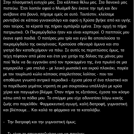
Στην πλασματική
ευτυχία μας. Στα κάλπικα θέλω μας. Στα δανεικά μας
πιστεύω. Έτσι λοιπόν αφού ο Μωάμεθ δεν
έκανε την τιμή και δεν
ανέβαινε στο βουνό, πήγαμε εμείς σε αυτό. Τουτέστιν, κλείσαμε
ραντεβού
σε κάποιο γυναικολόγο και αφού η Χρύσα βγήκε από κει υγιής
σαν ταύρος, τα κέρατά της πήραν
αμπάριζα εμένα. Στην αρχή το πήρα
πατριωτικά. Οι Πικραμύγδαλοι ήταν και είναι καρπεροί. Ο
παππούς μου
έκανε εφτά παιδιά. Ο πατέρας μου τρία και εγώ θα αποτελούσα το
πικραμύγδαλο
της οικογένειας; Κρατούσα σθεναρά άμυνα και στο
γιατρό δεν καταδεχόμουν να πάω. Σε αυτές
τις περιπτώσεις όμως, τα
τείχη πέφτουν από μέσα και έτσι για χατίρι της δόλιας της μάνας μου
πού 'θελε να δει εγγονάκι από τον προκομμένο της, ένα πρωϊνό σε μια
καμαρούλα - μια σταλιά –
με λευκό μωσαϊκό και εκρού πλακάκι, παρέα
με τον τουρλωτό κώλο κάποιας σταρλετίτσας
λολίτας - που τον
αποθέωνε γνωστό αντρικό περιοδικό - έχυσα μέσα σ' ένα πλαστικό και
το
παρέδωσα γεμάτος ντροπή σε μια σουρτούκω υπάλληλο με κρύα
χέρια και παγωμένο βλέμμα.
Όταν πήρα τις εξετάσεις, έχασα τον κόσμο
κάτω από τα πόδια μου. Το σπέρμα μου είχε
αδυνατίσει λόγω κακής
ζωής στο παρελθόν. Φαρμακευτική αγωγή, καλή διατροφή, γυμναστική
και βλέπουμε... Και καλά τα φάρμακα να τα καταλάβω.
-
Την διατροφή και την γυμναστική όμως;
-
Tι είναι το σπερματοζωάριο για να παχύνει;