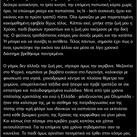
δεύτερο αυτοκίνητο, το τρίτο κινητό, την επόμενη πιστωτική κάρτα χωρίς
όριο, τα επώνυμο ρούχα και παπούτσια, τις hi - tech συσκευές ήχου και
εικόνας και το πρώτο
τραπέζι πίστα. Όλα έμοιαζαν με μια παρατεταμένη
κακομαθημένη εφηβεία δίχως τέλος.. Κάπου
εκεί, μπήκε στην ζωή μου η
Χρύσα, παιδί βορείων προαστίων και η ζωή μου τακίμιασε με την
δική
της. Ο ψεύτικος τρισδιάστατος κόσμος μου άνοιξε μεμιάς και την κατάπιε.
Ή μπορεί και να
συνέβη το αντίθετο. Τέλος πάντων, σημασία έχει πως ο
ένας ερωτεύτηκε την εικόνα του άλλου
και μέσα σε λίγο χρονικό
διάστημα βρεθήκαμε παντρεμένοι.
Ο γάμος δεν άλλαξε την ζωή μας, σίγουρα όμως την ακρίβυνε. Μεζονέτα
στο Ψυχικό, καμπάνα
με βαρβάτο ενοίκιο στο Λαγονήσι, καλοκαίρι με
φουσκωτό στα νησιά, χιονοδρομικά κέντρα σε
πλούσια θέρετρα τον
χειμώνα, υπερατλαντικά ταξίδια ανά ήπειρο και πριβέ τραπέζια σε σικ
εστιατόρια και πολυδιαφημισμένα κωλάδικα. Μετά από τρία χρόνια
σπάταλης κραιπάλης και ενώ
η Ελλάδα - φιλοξενώντας μια Ολυμπιάδα -
ήταν στα καλύτερα της, με το αίσθημα της
πατριδογνωσίας και της
πίστης στην ιερή φλόγα των ιδανικών να εισπνέεται και να εκπνέεται
από
κάθε βρώμικο χνώτο, της Χρύσας της καρφώθηκε να γίνει μάνα.
Και κάπως έτσι πέσαμε
στο κρεβάτι χωρίς καπότες και χάπια
αντισυλληπτικά. Για τα επόμενα τρία χρόνια πηδιόμασταν
σαν τα
κουνέλια. Το παιδί όμως αρνιόταν πεισματικά να έρθει στον κόσμο μας.