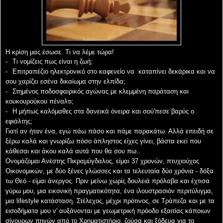
Η κρίση μας έσωσε. Τι να λέμε τώρα!
-
Τι νομίζεις πως είναι η ζωή;
-
Επιτραπέζιο ηλεκτρονικό στο καφενείο να
καταπίνει δεκάρικα και να
σου χαρίζει εσένα δ
ικαίωμα στην ελπίδα;
-
Στημένος ποδοσφαιρικός αγώνας με
κλεμμένη παράταση και
κουκουρούκου
πέναλτι;
-
Η μήπως καλόμαθες στα δανεικά
όνειρα και σού
'πεσε βαρύς ο
εφιάλτης;
Γιατί αν ήταν ένα, εγώ πάω πάσο
και πάμε παρακάτω. Αλλά επειδή σε
ξέρω καλά και γνωρίζω π
όσο άπληστος είχες γίνει,
βάστα εκεί που
κάθεσαι
και άκου καλά αυτά που θα σου πω..
Ονομάζομαι Ανέστης Πικραμύγδαλος, είμαι 37 χρονών, πτυχιούχος
Οικονομικών, με δύο ξένες
γλώσσες και τα τελευταία δύο χρόνια - δόξα
τω Θεό - είμαι άνεργος. Πριν μείνω χωρίς δουλειά
πρόλαβα και έχτισα
γύρω μου, μια εικονική πραγματικότητα, ένα ιλουστρασιόν περιτύλιγμα,
μια
lifestyle κατάσταση. Στέλεχος, μέχρι πρότινος, σε Τράπεζα και με τα
εισοδήματα μου ν'
αυξάνονται με γεωμετρική πρόοδο εξαιτίας κάποιων
σίγουρων πηγών από το Χρηματιστήριο,
ζούσα και ξόδευα για το