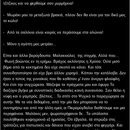
τζίτζικες και να φερθούμε
σαν μυρμήγκια!
-
Μωράκι μου τα μεταξωτά βρακιά, πλέον δεν θα είναι για τον δικό μας
το κώλο!
-
Από τα σαλόνια είναι καιρός να περάσουμε στα αλώνια!
-
Μόνο η αγάπη μας μετράει...
Είπα και άλλα βαρύγδουπα. Μαλακιούλες
της στιγμής. Αλλά που...
Φωνή βοώντος εν τη
ερήμω. Βράχος ακλόνητος η Χρύσα. Ούτε μισό
βήμα από τα κεκτημένα δεν είχε σκοπό να κάνει.
Και τότε
συνειδητοποίησα ότι είχε βρει άλλον χορηγό.. Κάπου την κατάλαβα. Δεν
ήταν ο τύπος της
γυναίκας που θα καθόταν μ' έναν άνεργο φλούφλη.
Και έτσι την συγχώρεσα. Μάζεψα τα
πράγματα μου και έφυγα.
Το
διαζύγιο βγήκε με συνοπτικές διαδικασίες κοινή συναινέσει. Σαν
θέλει η
νύφη και ο γαμπρός
βλέπεις... Το σπίτι στο Ψυχικό το παραχώρησα σε
αυτήν. Με τα νέα
δεδομένα, από την μία δεν
μπορούσα να το
συντηρήσω και από την άλλη εμείς οι Πικραμύγδαλοι
διαθέτουμε και μια
περηφάνεια. Μαλάκες μεν, ψωροπερήφανοι δε.. Τα υπόλοιπα
πουλήθηκαν
κοψοχρονιά εξ
ημισείας. Ότι έβγαλα, τά σπρώξα στις
τράπεζες για πιστωτικές και δάνεια που είχαν
ανεβεί στο
φεγγάρι. Και