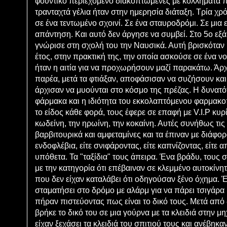
φουντικό περιεχόμενο διακοπτώμενες με κολλήματα π
τρανταχτά γέλια ήταν στην ημερησία διάταξη. Τρία χ
σε ένα τεντωμένο σχοινί. Σε ένα σταυροδρόμι. Σε μι
απάντηση. Και αυτό δεν άργησε να συμβεί. Στο 5ο εξ
γνώρισε στη σχολή του την Ναυσικά. Αυτή βρισκόταν 
έτος, στην πρακτική της, την οποία ασκούσε σε ένα ν
ήταν η αιτία για να προχωρήσουν μαζί παρακάτω. Άρ
παρέα, μετά τα φτιάξαν, αποφάσισαν να συζήσουν και 
άρχισαν να μυούνται στο κόσμο της πρέζας. Η δυνατ
φάρμακα και η ιδιότητα του εκκολαπτόμενου φαρμακο
το είδος κάθε φορά, τους έφερε σε επαφή με V.I.P κυρί
κωδείνη, την ηρωίνη, την κοκαίνη. Αυτές συνήθως τις
βαρβιτουρικά και αμφεταμίνες και τα έπιναν με διάφο
ενδοφλέβια, είτε σνιφάροντας, είτε καπνίζοντας, είτε α
υπόθετα. Τα "ταξίδια" τους άπειρα. Ένα βράδυ, τους
με την κατηγορία ότι επέβαιναν σε κλεμμένο αυτοκίνη
που δεν είχαν καταλάβει ότι οδηγούσαν ξένο όχημα. 
σταματήσει στο δρόμο με αλάρμ για να πάρει τσιγάρα 
πήραν πιστεύοντας πως είναι το δικό τους. Μετά από
βρήκε το δικό του σε μια γούρνα με τα κλειδιά στην μ
είχαν ξεχάσει τα κλειδιά του σπιτιού τους και ανέβηκα