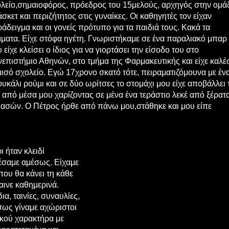
λείο,σημαιοφόρος, πρόεδρος του 15μελούς, αρχηγός στην ομά
σκετ και περιζήτητος στις γυναίκες. Οι καθηγητές τον είχαν
άδειγμα και οι γονείς πρότυπο για τα παιδιά τους. Κακά τα
ματα. Είχε στόφα ηγέτη. Γνωριστήκαμε σε ένα παραλιακό μπαρ
 είχε κλείσει ο ίδιος για να γιορτάσει την είσοδο του στο
επιστήμιο Αθηνών, στο τμήμα της Φαρμακευτικής και είχε καλέ
μισό σχολείο. Εγώ 17χρονο σκατό τότε, πειραματιζόμουνα με έν
υκάλι ρούμι και σε δύο ωρίτσες το στομάχι μου είχε αποβάλλει 
 από μέσα μου χαρίζοντας σε μένα ένα τεράστιο λεκέ από ξέρατ
πασών. Ο Πέτρος ήρθε από πάνω μου,στάθηκε και μου είπε
ι ήταν κλειδί
δέσαμε αμέσως. Είχαμε
που θα κάνει τη κάθε
αινε καθημερινά.
ια, ταινίες, συναυλίες,
σως γίναμε αχώριστοι
φικού χαρακτήρα με