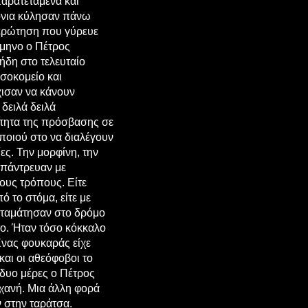
αρατεταμένα και
ρόνια κύλησαν πάνω
α ερώτηση που γύρευε
άμηνο ο Πέτρος
ήδη στο τελευταίο
οσοκομείο και
χισαν να κάνουν
δειλά δειλά
ότητα της πρόσβασης σε
ποιού στο να διαλέγουν
ες. Την μορφίνη, την
 πάντρευαν με
ρους τρόπους. Είτε
πό το στόμα, είτε με
 σταμάτησαν στο δρόμο
το. Ήταν τόσο κόκκαλο
Ένας φουκαράς είχε
και οι αθεόφοβοι το
 δυο μέρες ο Πέτρος
ηχανή. Μια άλλη φορά
ν στην ταράτσα.