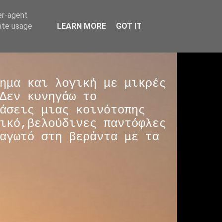
er-agent
rate usage
LEARN MORE
GOT IT
ημα και λογική με μικρές
Δεν κυνηγάω το
άσεις μιας κοινότοπης
ικό,βελούδινες παντόφλες
αγωτό στη βεράντα με τα