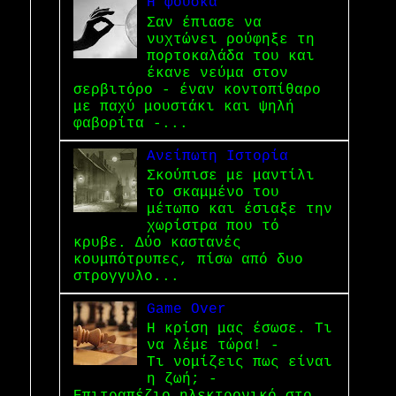
Η φούσκα
Σαν έπιασε να
νυχτώνει ρούφηξε τη
πορτοκαλάδα του και
έκανε νεύμα στον
σερβιτόρο - έναν κοντοπίθαρο
με παχύ μουστάκι και ψηλή
φαβορίτα -...
Ανείπωτη Ιστορία
Σκούπισε με μαντίλι
το σκαμμένο του
μέτωπο και έσιαξε την
χωρίστρα που τό
κρυβε. Δύο καστανές
κουμπότρυπες, πίσω από δυο
στρογγυλο...
Game Over
Η κρίση μας έσωσε. Τι
να λέμε τώρα! -
Τι νομίζεις πως είναι
η ζωή; -
Επιτραπέζιο ηλεκτρονικό στο