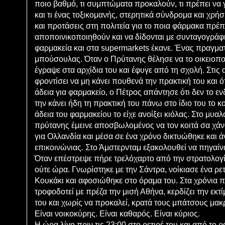
ποιο βαθμό, τι συμπτώματα προκαλούν, τι πρέπει να 
και τι ένας τοξικομανής, στερητικά σύνδρομα και χρή
και προτάσεις στη πολιτεία για το ποια φάρμακα πρέπ
αποποινικοποιηθούν και να δίδονται με συνταγογράφ
φαρμακεία και στα supermarkets έκανε. Ένας πραγμα
μπούσουλας. Όταν ο Πρύτανης θέλησε να το οικειοπο
έγραψε στα αρχίδια του και έφυγε από τη σχολή. Στις α
φροντίσει να μη κάνει πουθενά την πρακτική του και ότ
άδεια για φαρμακείο, ο Πέτρος απάντησε ότι δεν το ενδ
την κάνει ήδη τη πρακτική του πάνω στο ίδιο του το κ
άδεια του φαρμακείου το είχε ανοίξει κιόλας. Στο μυαλ
πρύτανης έμεινε αποσβωλομένος να τον κοιτά σα χάν
για Ολλανδία και μέσα σε ένα χρόνο δικτυώθηκε και ά
επικοινώνιας. Στο Άμστερνταμ εξακολουθεί να πηγαίνε
Όταν επέστρεψε πήρε τρελόχαρτο από την στρατολογί
ούτε ώρα. Γνωρίστηκε με την Σάντρα, νοίκιασε ένα ρετ
Κουκάκι και αφοσιώθηκε στο όραμα του. Στα χρόνια
τροφοδοτεί με πρέζα την μισή Αθήνα, κερδίζει την εκ
του και χωρίς να προκαλεί, κρατά τους μπάτσους μακρ
Είναι νοικοκύρης. Είναι καθαρός. Είναι κύριος.
Η ώρα λίγο πριν τις 23:00 στο ρετιρέ του και από το 