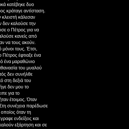
ικά κατέβηκε δυο
ος κράταγε αντίσταση.
ν κλειστή κάλεσαν
ν δεν καλούσε την
ύσε ο Πέτρος για να
καλούσε κανείς από
αν να τους ακούν.
 μόνοι τους. Έτσι,
 Πέτρος έφτιαξε ένα
πό ένα μαραθώνιο
αθανασία του μυαλού
υτός δεν συνήλθε
ό στη δεξιά του
ήγε δεν μου το
ιπε για το
ήταν έτοιμος. Όταν
. Στη συνέχεια παρέδωσε
 οποίος όταν τη
ραφε ενδείξεις και
καλούν εξάρτηση και σε