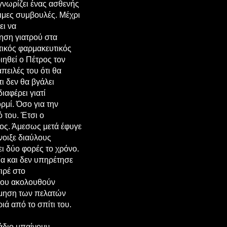
γνωρίζει ένας ασθενής
σιμες συμβουλές. Μέχρι
ει να
ηση γιατρού στα
τικός φαρμακευτικός
ιηθεί ο Πέτρος τον
πειλές του ότι θα
ι δεν θα βγάλει
ιαφέρει γιατί
ορμί. Όσο για την
ό του. Έτσι ο
ος. Άμεσως μετά έφυγε
νοιξε διαύλους
ι δύο φορές το χρόνο.
α και δεν υπηρέτησε
ιρέ στο
 που ακολουθούν
τίμηση των πελατών
ιά από το σπίτι του.
ράδιο μπαίνουν