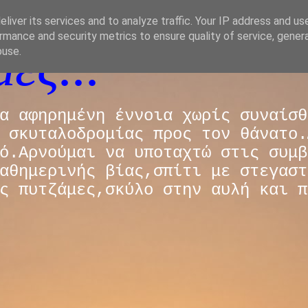
liver its services and to analyze traffic. Your IP address and us
rmance and security metrics to ensure quality of service, gene
ές...
buse.
α αφηρημένη έννοια χωρίς συναίσθ
 σκυταλοδρομίας προς τον θάνατο.
ό.Αρνούμαι να υποταχτώ στις συμβ
αθημερινής βίας,σπίτι με στεγαστ
ς πυτζάμες,σκύλο στην αυλή και π