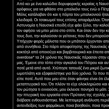
Από κει με ένα καλώδιο δορυφορικής κεραίας η Ναυσ
ορόφους για να φθάσει στο μπαλκόνι τους ενώ ο Πέτρ
Μόλις κατάλαβαν ότι και η πόρτα του μπαλκονιού ήτα
κλειδαρά. Οι τσακωμοί τους επίσης απαράμιλλοι. Ότα
Αστυνομία η Ναυσικά επειδή είχε φάει ξύλο, την καλο
τον αφήσει να μπει μέσα στο σπίτι. Και όταν δεν την 
τους δυο, την καλούσαν οι γείτονες που δεν μπορούσ
Υπήρχαν φορές μάλιστα που οι μπάτσοι έρχονταν από
από συνήθεια. Στο πάρτι αποφοίτησης της Ναυσικάς ο
κοκτέηλ από οποιούχα και βαρβιτουρικά και έπειτα α
overdose* τα 24 χρόνια της Ναυσικάς πέρασαν στην 
μας. Έμεινε στο τόπο στην αγκαλιά του Πέτρου και α
ποτέ μετά από αυτό. Χτύπησε τατουάζ ένα μικρό ξωτικ
ωμοπλάτη και εξαφανίστηκε για δύο χρόνια. Το που π
είπε ποτέ. Αυτό που μου είπε όταν φάνηκε είναι ότι έλε
μεταπτυχιακό του. Ότι πλέον το είχε ολοκληρώσει και 
τον ρώτησα τι εννοούσε, μου έκλεισε πονηρά το μάτι
την πτυχιακή του εργασία στον Πρύτανη της σχολής ο
διάβασε ενθουσιάστηκε. Με λεπτομερή ανάλυση περιέγ
αντενδείξεις των φαρμάκων, ποια βοηθούν, ποια προ