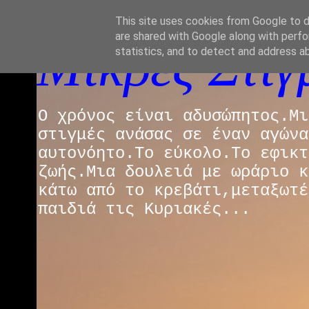
This site uses cookies from Google to de
are shared with Google along with perfo
Μικρές Στιγμ
statistics, and to detect and address a
Ο χρόνος είναι αδυσώπητος.Μι
στιγμές ανάσας σε έναν αγώνα
αυτονόητο.Το εύκολο.Το εφικτ
ζωής.Μια δουλειά με ωράριο κ
κάτω από το κρεβάτι,μεταξωτέ
παιδιά τις Κυριακές...