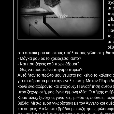
σχο
μπά
παρ
ψέμ
που
Παν
το 
μπο
οξύ
στο σακάκι μου και στους υπόλοιπους γέλια στη δια
- Μάγκα μου δε το χρειάζεσαι αυτό?
- Και που ξέρεις εσύ τι χρειάζομαι?
- Θες να πιούμε ένα τσιγάρο παρέα?
Αυτό ήταν το πρώτο μου γεμιστό και κείνο το καλοκαίρ
για το πέρασμα μου στην ενηλικίωση. Με τον Πέτρο 
κοινά ενδιαφέροντα και στόχους. Η αναζήτηση αυτού 
μέρα ξεχωριστή, μας έγινε έμμονη ιδέα. Ο πήχης ανέβ
Κραιπάλες, ξενύχτια, γυναίκες, μεθύσια, φούντες, ταξίδ
βιβλία. Μέσω εμού γνωρίστηκε με τον Άγγελο και αμέ
και οι τρεις. Ατελείωτα βράδια με συζητήσεις φιλοσο