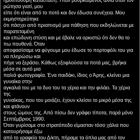
ημιλιπόθυμη κατάσταση. Ήταν βουρκώμενος αλλά όταν τον
ρώτησα γιατί, μου
είπε ότι είναι από το ποτό και δεν έδωσα συνέχεια. Μου
εκμηστηρεύτηκε
ότι πάσχει από πριαπισμό μια πάθηση που εκδηλώνεται με
παρατεταμένη
και επώδυνη στύση και με έβαλε να ορκιστώ ότι δεν θα το
πω πουθενά. Όταν
αποφασίσαμε να φύγουμε μου έδωσε το πορτοφόλι του για
να πληρώσω και
πήγε να ξεράσει. Κάθως εξοφλούσα τα ποτά μας, βρήκα
μέσα σε αυτό μια
παλιά φωτογραφία. Ένα παιδάκι, ίδιος ο Άρης, κλείνει μια
γυναίκα στην
αγκαλιά του με τα δυο του τα χέρια και την φιλάει. Τα χέρια
της
γυναίκας, που του μοιάζει, έχουν κλείσει το μικρό μέσα της
και φτάνουν
στους ώμους της. Από πίσω δεν γράφει τίποτα, παρά μόνο
Σεπτέμβριος 1990.
Όταν γυρίσαμε στο στρατόπεδο είμασταν τόσο χάλια που
κατουρήσαμε έξω
από το γραφείο του Δ/κτη, πήραμε τα όπλα μας από τον