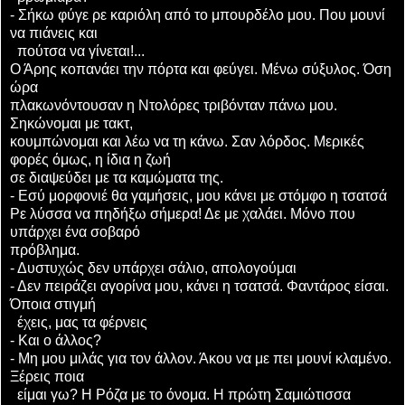
- Σήκω φύγε ρε καριόλη από το μπουρδέλο μου. Που μουνί
να πιάνεις και
πούτσα να γίνεται!...
Ο Άρης κοπανάει την πόρτα και φεύγει. Μένω σύξυλος. Όση
ώρα
πλακωνόντουσαν η Ντολόρες τριβόνταν πάνω μου.
Σηκώνομαι με τακτ,
κουμπώνομαι και λέω να τη κάνω. Σαν λόρδος. Μερικές
φορές όμως, η ίδια η ζωή
σε διαψεύδει με τα καμώματα της.
- Εσύ μορφονιέ θα γαμήσεις, μου κάνει με στόμφο η τσατσά
Ρε λύσσα να πηδήξω σήμερα! Δε με χαλάει. Μόνο που
υπάρχει ένα σοβαρό
πρόβλημα.
- Δυστυχώς δεν υπάρχει σάλιο, απολογούμαι
- Δεν πειράζει αγορίνα μου, κάνει η τσατσά. Φαντάρος είσαι.
Όποια στιγμή
έχεις, μας τα φέρνεις
- Και ο άλλος?
- Μη μου μιλάς για τον άλλον. Άκου να με πει μουνί κλαμένο.
Ξέρεις ποια
είμαι γω? Η Ρόζα με το όνομα. Η πρώτη Σαμιώτισσα