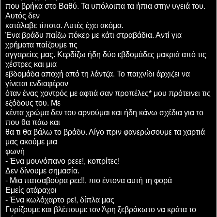
που βρήκα στο Βαθύ. Τα υπόλοιπα τα ήπια στην υγειά του.
Αυτός δεν
κατάλαβε τίποτα. Αυτές έχει ακόμα.
Ένα βράδυ παίζω πόκερ με κάτι στραβάδια. Αντί για
χρήματα παίζουμε τις
αγγαρείες μας. Κερδίζω ήδη δύο εβδομάδες μακριά από τις
χέστρες και μια
εβδομάδα αποχή από τη λάντζα. Το παιχνίδι άρχιζει να
γίνεται ενδιαφέρον
όταν ένας χοντρός με αφτιά σαν προπέλες* μου πρότεινει τις
εξόδους του. Με
κέντα χρώμα δεν του αρνούμαι και ήδη κάνω σχέδια για το
που θα πάω και
θα τι θα βάλω το βράδυ. Λίγο πριν φανερώσουμε τα χαρτιά
μας ακούμε μια
φωνή
- Ένα μουνόπανο ρεεε!, κοπρίτες!
Δεν δίνουμε σημασία.
- Μια πατσαβούρα ρεε!!, πιο έντονα αυτή τη φορά
Εμείς ατάραχοι
- Ένα κωλόχαρτο ρε!, δίπλα μας
Γυρίζουμε και βλέπουμε τον Άρη ξεβράκωτο να κράτα το