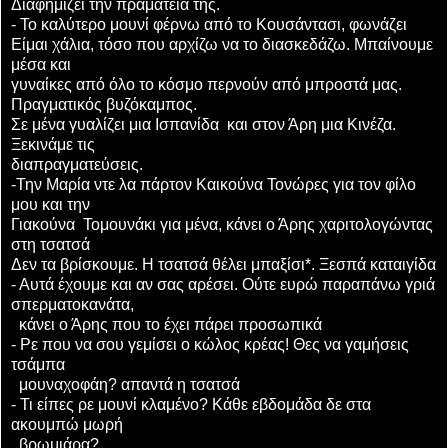
Διαφημίζει την πραμάτεια της.
- Το καλύτερο μουνί φέρνω από το Κουσάντασι, φωνάζει
Είμαι χάλια, τόσο που αρχίζω να το διασκεδάζω. Μπαίνουμε
μέσα και
γυναίκες από όλο το κόσμο περνούν από μπροστά μας.
Πραγματικός βυζόκαμπος.
Σε μένα γυαλίζει μια Ισπανίδα και στον Άρη μια Κινέζα.
Ξεκινάμε τις
διαπραγματεύσεις.
-Την Μαρία ντε λα πάρτον Καικούνα Τονώρες για τον φίλο
μου και την
Γιακούνα Τομουνάκι για μένα, κάνει ο Άρης χαριτολογώντας
στη τσατσά
Δεν τα βρίσκουμε. Η τσατσά θέλει μπαξίσι*. Ξεσπά καταιγίδα
- Αυτά έχουμε και αν σας αρέσει. Ούτε ευρώ παραπάνω γριά
σπερματοκανάτα,
κάνει ο Άρης που το έχει πάρει προσωπικά
- Ρε που να σου γεμίσει ο κώλος κρέας! Θες να γαμήσεις
τσάμπα
μουναχοφάη? απαντά η τσατσά
- Τι είπες ρε μουνί κλαμένο? Κάθε εβδομάδα δε στα
ακουμπώ μωρή
βρωμιάρα?