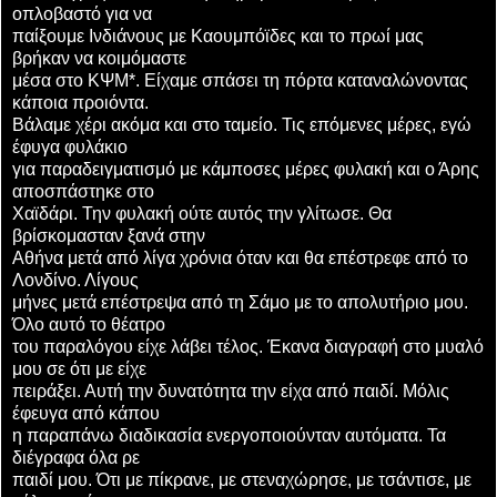
οπλοβαστό για να
παίξουμε Iνδιάνους με Kαουμπόϊδες και το πρωί μας
βρήκαν να κοιμόμαστε
μέσα στο ΚΨΜ*. Είχαμε σπάσει τη πόρτα καταναλώνοντας
κάποια προιόντα.
Βάλαμε χέρι ακόμα και στο ταμείο. Τις επόμενες μέρες, εγώ
έφυγα φυλάκιο
για παραδειγματισμό με κάμποσες μέρες φυλακή και ο Άρης
αποσπάστηκε στο
Χαϊδάρι. Την φυλακή ούτε αυτός την γλίτωσε. Θα
βρίσκομασταν ξανά στην
Αθήνα μετά από λίγα χρόνια όταν και θα επέστρεφε από το
Λονδίνο. Λίγους
μήνες μετά επέστρεψα από τη Σάμο με το απολυτήριο μου.
Όλο αυτό το θέατρο
του παραλόγου είχε λάβει τέλος. Έκανα διαγραφή στο μυαλό
μου σε ότι με είχε
πειράξει. Αυτή την δυνατότητα την είχα από παιδί. Μόλις
έφευγα από κάπου
η παραπάνω διαδικασία ενεργοποιούνταν αυτόματα. Τα
διέγραφα όλα ρε
παιδί μου. Ότι με πίκρανε, με στεναχώρησε, με τσάντισε, με