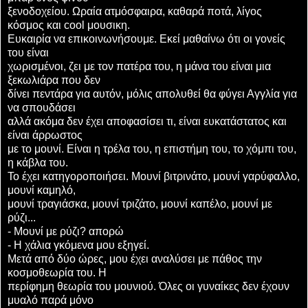
ξενοδοχείου. Ωραία ατμόσφαιρα, καθαρά ποτά, λίγος
κόσμος και cool μουσικη.
Ευκαιρία να επικοινωνήσουμε. Εκεί μαθαίνω ότι οι γονείς
του είναι
χωρισμένοι, ζει με τον πατέρα του, η μάνα του είναι μια
ξεκωλιάρα που δεν
δίνει πεντάρα για αυτόν, μόλις απολυθεί θα φύγει Αγγλία για
να σπουδάσει
αλλά ακόμα δεν έχει αποφασίσει τι, είναι ευκατάστατος και
είναι άρρωστος
με το μουνί. Είναι η τρέλα του, η επιστήμη του, το χόμπι του,
η κάβλα του.
Το έχει κατηγοροποιήσει. Μουνί βιτρινάτο, μουνί γαρύφαλλο,
μουνί καμηλό,
μουνί τραγιάσκα, μουνί τριζάτο, μουνί καπέλο, μουνί με
ρύζι...
- Μουνί με ρύζι? απορώ
- Η χάλια γκόμενα μου εξηγεί.
Μετά από δύο ώρες, μου έχει αναλύσει με πάθος την
κοσμοθεωρία του. Η
περίφημη θεωρία του μουνιού. Όλες οι γυναίκες δεν έχουν
μυαλό παρά μόνο