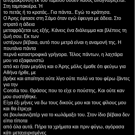
απομάκρυνση εκ του ταμείου ουδέν λάθος αναγνωρίζεται.
Στη ταμπακιέρα. Ή
το πετάς ή το κρατάς.. Για πάντα.. Εγώ το κράτησα.
Ο Άρης έφτασε στη Σάμο όταν εγώ έφευγα με άδεια. Στο
στρατό η άδεια
μεταφράζεται ως εξής. Κάνεις ένα διάλειμμα και βλέπεις τη
ζωή σου. Εκ των
υστέρων βέβαια, αυτό που μετρά είναι η αναμονή της. Η
πουτάνα πάντα
περνά καταστροφικά γρήγορα. Τέλος πάντων, η λαχτάρα
μου να εξαφανιστώ
από κει ήταν μεγάλη και ο Άρης μόλις έμαθε ότι φεύγω για
Αθήνα ήρθε, με
βρήκε και απαίτησε ούτε λίγο ούτε πολύ να του φέρω ζάντες
για την
Corolla του. Θράσος που το είχε ο πούστης. Και ούτε καν
μου συστήθηκε.
Είχα έξι μήνες να δω τους δικούς μου και τους φίλους μου
και θα έτρεχα
σε βουλκανιζατέρ για το κωλάμαξο του. Στον ίδιο βέβαια δεν
είπα τίποτα
από όλα αυτά. Πήρα τα χρήματα και πριν φύγω, αγόρασα
κάτι μεταχειρισμένες