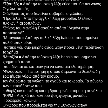
*Τζουτζές = Από την τουρκική λέξη cϋce που θα πει νάνος.
Ο γελωτοποιός.
Ο άνθρωπος που δεν είναι σοβαρός, ο γελοίος.
*Προπέλα = Από την αγγλική λέξη propeller. Ο έλικας
πλοίων ή αεροπλάνων.
*Στίχος του Μανώλη Ρασούλη από το "Λεμόνι στην
πορτοκαλιά"
*Μπαγιόκο = Από την ιταλική λέξη baiocco που σημαίνει
παλιό μπακιρένιο
παπικό νόμισμα μικρής αξίας. Στην προκειμένη περίπτωση
το χρήμα
*Μπαξίσι = Από την τούρκικη λέξη bahsis που σημαίνει
χρηματικό ποσό
που δίνεται σε κάποιον για να κάνει μια εξυπηρέτηση.
*Φιλοσοφία = Η επιστήμη η οποία διερευνά τα θεμελιώδη
ερωτήματα γύρω από τον κόσμο,
τον άνθρωπο, τη γνώση, το αγαθό και το ωραίο. Το σύνολο
των πεποιθήσεων που
καθορίζουν τη στάση και τη δράση ενός ατόμου ή συνόλου
*ΚΨΜ = Αρχικά του κέντρου ψυχαγωγίας μονάδας.
Προφέρεται κα-ψι-μι.
Ο χώρος που προορίζεται για την ψυχαγωγία των