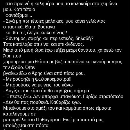
στο πρωινό η καλημέρα μου, το καλοκαίρι στο χειμώνα
μου. Κάτι τέτοιο
φαντάζομαι...
- Σιγά μη πω τέτοιες μαλάκιες, μου κάνει γελώντας
σπαστικά. Θα τη βούταγα
και θα της έλεγα, κώλο δίνεις?
- Σύντομος, σαφής και περιεκτικός, δηλαδή?
Τότε κατάλαβα ότι είναι και επικίνδυνος.
Μετά από μισή ώρα έχω πήξει μέχρι θανάτου, χαιρετώ τον
Άρη που
χαμουρεύει μια θείτσα με βυζιά πεπόνια και κινούμαι προς
την έξοδο. Όταν
βγαίνω έξω ο Άρης είναι από πίσω μου.
- Με ρούφηξε η ψωλοκρεμάστρα!!
- Μπορούσες να μείνεις, του κάνω
- Λυγίζο, σου είπα ότι θα πηδήξεις σήμερα
- Έπεσες έξω. Δεν υπάρχει μπαγιόκο*. Γυρίζω στρατόπεδο
- Δεν θα πας πουθενά. Καθαρίζω εγώ.
Μπαίνουμε στο αμάξι του και κομμάτια όπως είμαστε
καταλήγουμε σε
μπουρδέλο στο Πυθαγόρειο. Εκεί μια τσατσά μας
υποδέχεται στη πόρτα.