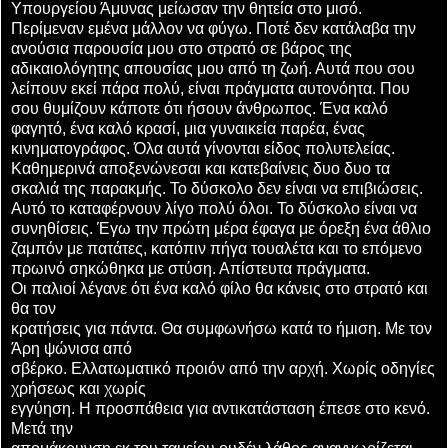
Υπουργείου Άμυνας μείωσαν την θητεία στο μισό.
Περίμεναν εμένα μάλλον να φύγω. Ποτέ δεν κατάλαβα την
ανούσια παρουσία μου στο στρατό σε βάρος της
αδικαιολόγητης απουσίας μου από τη ζωή. Αυτά που σου
λείπουν εκεί πάρα πολύ, είναι πράγματα αυτονόητα. Που
σου θυμίζουν κάποτε ότι ήσουν άνθρωπος. Ένα καλό
φαγητό, ένα καλό κρασί, μια γυναικεία παρέα, ένας
κινηματογράφος. Όλα αυτά γίνονται είδος πολυτελείας.
Καθημερινά αποξενώνεσαι και κατεβαίνεις δυο δυο τα
σκαλιά της παρακμής. Το δύσκολο δεν είναι να επιβιώσεις.
Αυτό το καταφέρνουν λίγο πολύ όλοι. Το δύσκολο είναι να
συνηθίσεις. Έγω την πρώτη μέρα έφαγα με όρεξη ένα άθλιο
ζαμπόν με πατάτες, κατόπιν πήγα τουαλέτα και το επόμενο
πρωινό σηκώθηκα με στύση. Απίστευτα πράγματα.
Οι παλιοί λέγανε ότι ένα καλό φίλο θα κάνεις στο στρατό και
θα τον
κρατήσεις για πάντα. Θα συμφωνήσω κατά το ήμιση. Με τον
Άρη ψώνισα από
σβέρκο. Ελλατωματικό προιόν από την αρχή. Χωρίς οδηγίες
χρήσεως και χωρίς
εγγύηση. Η προσπάθεια για αντικατάσταση έπεσε στο κενό.
Μετά την