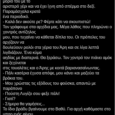
μόριο του με το
αριστερό χέρι και να έχει ίχνη από σπέρμα στο δεξί.
Παραμάσχαλα κρατά
ένα περιοδικό.
- Καλά δεν ακούτε ρε? Φέρτε κάτι να σκουπιστώ!
Τον γράφουμε στα αρχίδια μας. Μέγα λάθος που πληρώνει ο
χοντρός αντίζηλος
μου, που τυχαίνει να κάθεται δίπλα του. Οι πρόπελες του
αρχίζουν να
δουλεύουν ρολόι στα χέρια του Άρη και σε λίγα λεπτά
λιγδιάζουν. Ένα κύμα
αηδίας με διαπερνά. Θα ξεράσω. Τον χοντρό τον πιάνει αμόκ
και ξεχύνεται
στις τουαλέτες και ο Άρης με κοιτά βαριανασαίνωντας.
- Πάλι κασέρια έχυσα απόψε, μου κάνει και μαζεύει τα
βράκια του.
- Μου χρώστας τις εξόδους του φούσκα, απαντώ με
παράπονο
- Πούστη Λυγίζο σου φεξε πάλι!
- Γιατί?
- Σήμερα θα γαμήσεις...
Το ίδιο βράδυ βγαίνουμε στο Βαθύ. Για αρχή καθόμαστε στο
μπαρ ενός φίνου