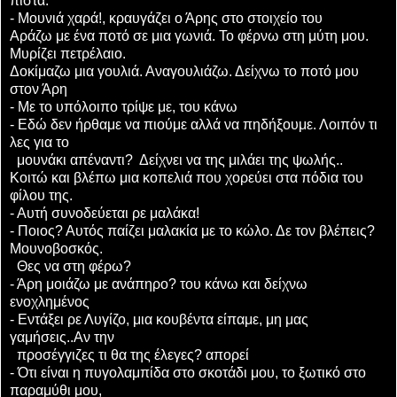
πίστα.
- Μουνιά χαρά!, κραυγάζει ο Άρης στο στοιχείο του
Αράζω με ένα ποτό σε μια γωνιά. Το φέρνω στη μύτη μου.
Μυρίζει πετρέλαιο.
Δοκίμαζω μια γουλιά. Αναγουλιάζω. Δείχνω το ποτό μου
στον Άρη
- Με το υπόλοιπο τρίψε με, του κάνω
- Εδώ δεν ήρθαμε να πιούμε αλλά να πηδήξουμε. Λοιπόν τι
λες για το
μουνάκι απέναντι? Δείχνει να της μιλάει της ψωλής..
Κοιτώ και βλέπω μια κοπελιά που χορεύει στα πόδια του
φίλου της.
- Αυτή συνοδεύεται ρε μαλάκα!
- Ποιος? Αυτός παίζει μαλακία με το κώλο. Δε τον βλέπεις?
Μουνοβοσκός.
Θες να στη φέρω?
- Άρη μοιάζω με ανάπηρο? του κάνω και δείχνω
ενοχλημένος
- Εντάξει ρε Λυγίζο, μια κουβέντα είπαμε, μη μας
γαμήσεις..Αν την
προσέγγιζες τι θα της έλεγες? απορεί
- Ότι είναι η πυγολαμπίδα στο σκοτάδι μου, το ξωτικό στο
παραμύθι μου,