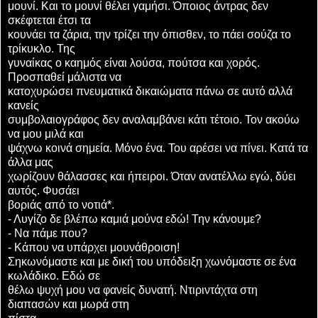
μουνί. Και το μουνί θέλει γαμήσι. Όποιος άντρας δεν
σκέφτεται έτσι τα
κουνάει τα ζάρια, την τρίζει την όπισθεν, το πάει σούζα το
τρίκυκλο. Της
γυναίκας ο καημός είναι λούσα, πούτσα και χορός.
Προσπαθεί μάλιστα να
κατοχυρώσει πνευματικά δικαιώματα πάνω σε αυτό αλλά
κανείς
συμβολαιογράφος δεν αναλαμβάνει κάτι τέτοιο. Τον ακούω
να μου μιλά και
ψάχνω κοινά σημεία. Μόνο ένα. Του αρέσει να πίνει. Κατά τα
άλλα μας
χωρίζουν θάλασσες και ήπειροι. Όταν ανατέλλω εγώ, δύει
αυτός. Φυσάει
βοριάς από το νοτιά*.
- Λυγίζο δε βλέπω καμιά μούνα εδώ! Την κάνουμε?
- Να πάμε που?
- Κάπου να υπάρχει μουνάθροιση!
Σηκωνόμαστε και με δική του υπόδειξη χωνόμαστε σε ένα
κωλάδικο. Εδώ σε
θέλω ψυχή μου να φανείς δυνατή. Ντιριντάχτα στη
διαπασών και μωρά στη